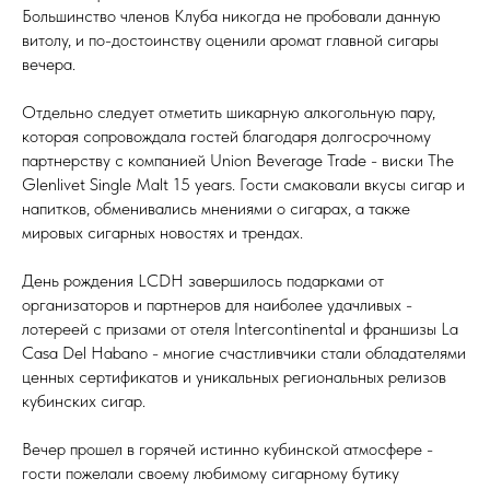
Большинство членов Клуба никогда не пробовали данную
витолу, и по-достоинству оценили аромат главной сигары
вечера.
Отдельно следует отметить шикарную алкогольную пару,
которая сопровождала гостей благодаря долгосрочному
партнерству с компанией Union Beverage Trade - виски The
Glenlivet Single Malt 15 years. Гости смаковали вкусы сигар и
напитков, обменивались мнениями о сигарах, а также
мировых сигарных новостях и трендах.
День рождения LCDH завершилось подарками от
организаторов и партнеров для наиболее удачливых -
лотереей с призами от отеля Intercontinental и франшизы Lа
Casa Del Habano - многие счастливчики стали обладателями
ценных сертификатов и уникальных региональных релизов
кубинских сигар.
Вечер прошел в горячей истинно кубинской атмосфере -
гости пожелали своему любимому сигарному бутику