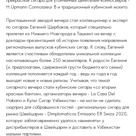
прекрасная сигара для утонченных ценителей-конносьёров -
H.Upmann Connossieur B и традиционный кубинский мохито.
Приглашенной звездой вечера стал коллекционер и эксперт
по сигарам Евгений Щербаков, который специально
прилетел из Нижнего Новгорода в Ташкент на вечер с
докладом-презентацией об истории появления направления
региональных выпусков кубинских сигар. К слову, Евгений
является счастливым обладателем уникальной коллекции
насчитывающих более 250 экземпляров. К радости Евгения
(и, предполагаем, сдержанной грусти бюджета его семьи)
коллекция пополняется каждый год - ведь из года в год
выходят новые и новые релизы. Учитывая, что темой
сигарного вечера стали кубинские сигары «со вторым
красным бантом», организаторы вечера - La Casa Del
Habano и Культ Сигар Узбекистан - не могли не сделать
сюрприз для собравшихся гостей - региональную сигару для
рынка Швейцарии - Dimplomaticos Emissario ER Swiza 2020,
которую заблаговременно удалось «выменять» у
дистрибьютеров в Швейцарии и доставить в Узбекистан
малыми партиями.