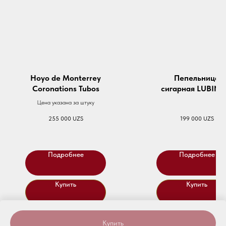
Hoyo de Monterrey
Пепельница
Coronations Tubos
сигарная LUBINS
Solo White
Цена указана за штуку
255 000
UZS
199 000
UZS
Подробнее
Подробнее
Купить
Купить
Купить