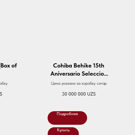
(Box of
Cohiba Behike 15th
Aniversario Seleccion
(Box Of 4)
обку
Цена указана за коробку сигар
S
30 000 000
UZS
Подробнее
Купить