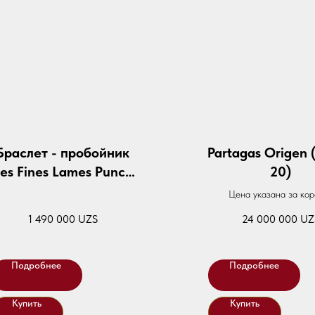
Браслет - пробойник
Partagas Origen 
es Fines Lames Punch
20)
Bracelet - Cola
Цена указана за кор
1 490 000
UZS
24 000 000
UZ
Подробнее
Подробнее
Купить
Купить