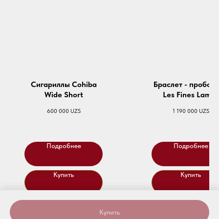
Сигариллы Cohiba
Браслет - пробой
Wide Short
Les Fines Lames
Punch Bracelet 
600 000
UZS
1 190 000
UZS
Connoisseur
Подробнее
Подробнее
Купить
Купить
Купить