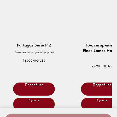
Partagas Serie P 2
Нож сигарный L
Fines Lames Hava
Возможна поштучная продажа
Streets Habana Vi
13 000 000
UZS
2 690 000
UZS
Подробнее
Подробнее
Купить
Купить