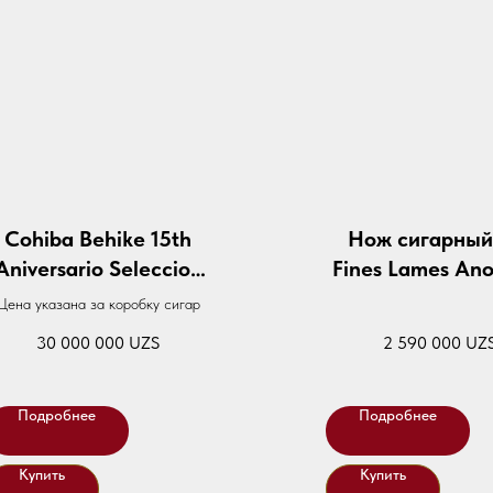
Cohiba Behike 15th
Нож сигарный
Aniversario Seleccion
Fines Lames Ano
(Box Of 4)
aluminum - Ye
Цена указана за коробку сигар
30 000 000
UZS
2 590 000
UZ
Подробнее
Подробнее
Купить
Купить