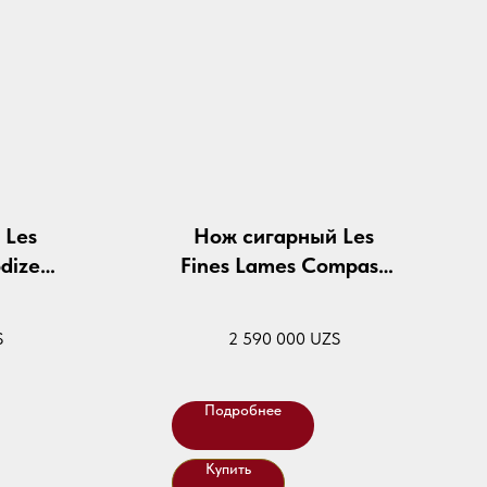
 Les
Нож сигарный Les
dized
Fines Lames Compass
llow
Cuba Olive
S
2 590 000
UZS
Подробнее
Купить