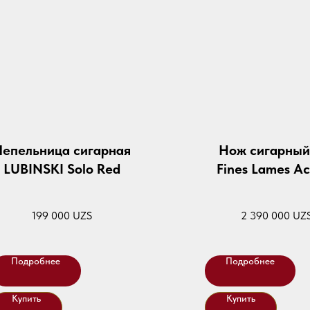
епельница сигарная
Нож сигарный
LUBINSKI Solo Red
Fines Lames Ac
Burl
199 000
UZS
2 390 000
UZ
Подробнее
Подробнее
Купить
Купить